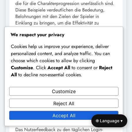
die für die Charakterprogression unerlässlich sind.
Diese Beispiele verdeutlichen die Bedeutung,
Belohnungen mit den Zielen der Spieler in
Einklang zu bringen, um die Effektivität zu
maximieren.
We respect your privacy
Im Gegensatz dazu haben einige Spiele Kritik für
Cookies help us improve your experience, deliver
ihre Systeme der täglichen Belohnungen erhalten.
personalized content, and analyze traffic. You can
Spieler könnten das Gefühl haben, dass die
choose which cookies to allow by clicking
Belohnungen unzureichend oder zu schwer zu
Customize
. Click
Accept All
to consent or
Reject
erhalten sind, was zu Frustration und verringertem
All
to decline non-essential cookies.
Engagement führen kann. Aus diesen Beispielen zu
lernen, kann Injustice 2 Mobile helfen, seinen
Ansatz für tägliche Login-Belohnungen zu
Customize
verfeinern.
Reject All
Zusammenfassung des
Accept All
Nutzerfeedbacks
🌐 Language ▾
Das Nutzerfeedback zu den täglichen Login-