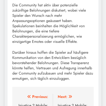
Die Community hat aktiv über potenzielle
zukünftige Belohnungen diskutiert, wobei viele
Spieler den Wunsch nach mehr
Anpassungsoptionen geäussert haben.
Spekulationen beinhalten die Möglichkeit von
Belohnungen, die eine tiefere
Charakterpersonalisierung ermöglichen, wie
einzigartige Emotes oder visuelle Effekte.
Darüber hinaus hoffen die Spieler auf häufigere
Kommunikation von den Entwicklern bezüglich
bevorstehender Belohnungen. Diese Transparenz
könnte helfen, Vertrauen und Aufregung innerhalb
der Community aufzubauen und mehr Spieler dazu
ermutigen, sich täglich einzuloggen.
Post
Previous:
Next:
Injustice 2 Mobile:
Injustice 2 Mobile: