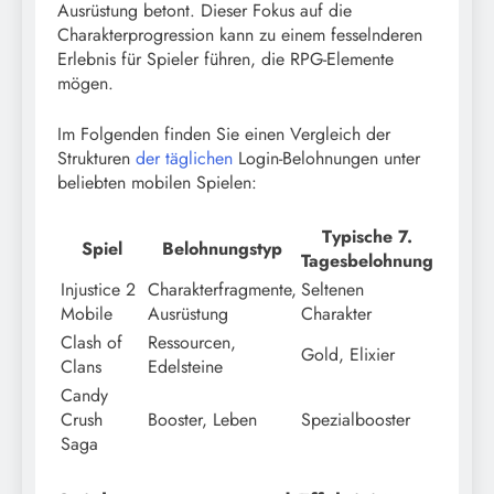
Ausrüstung betont. Dieser Fokus auf die
Charakterprogression kann zu einem fesselnderen
Erlebnis für Spieler führen, die RPG-Elemente
mögen.
Im Folgenden finden Sie einen Vergleich der
Strukturen
der täglichen
Login-Belohnungen unter
beliebten mobilen Spielen:
Typische 7.
Spiel
Belohnungstyp
Tagesbelohnung
Injustice 2
Charakterfragmente,
Seltenen
Mobile
Ausrüstung
Charakter
Clash of
Ressourcen,
Gold, Elixier
Clans
Edelsteine
Candy
Crush
Booster, Leben
Spezialbooster
Saga