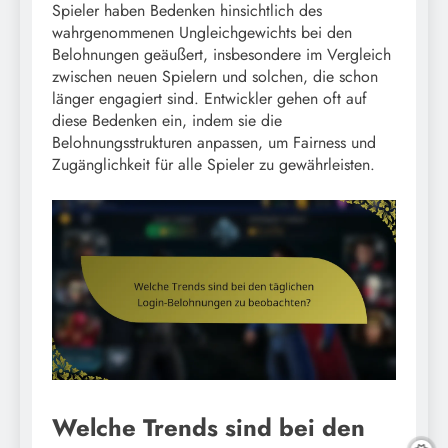
Spieler haben Bedenken hinsichtlich des
wahrgenommenen Ungleichgewichts bei den
Belohnungen geäußert, insbesondere im Vergleich
zwischen neuen Spielern und solchen, die schon
länger engagiert sind. Entwickler gehen oft auf
diese Bedenken ein, indem sie die
Belohnungsstrukturen anpassen, um Fairness und
Zugänglichkeit für alle Spieler zu gewährleisten.
Welche Trends sind bei den