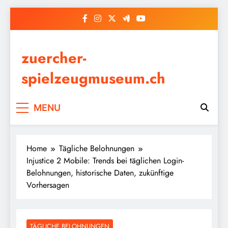
Skip
to
content
zuercher-
spielzeugmuseum.ch
MENU
Home
Tägliche Belohnungen
Injustice 2 Mobile: Trends bei täglichen Login-
Belohnungen, historische Daten, zukünftige
Vorhersagen
TÄGLICHE BELOHNUNGEN