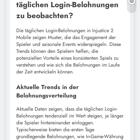
täglichen Login-Belohnungen
zu beobachten?
Die täglichen Login-Belohnungen in Injustice 2
Mobile zeigen Muster, die das Engagement der
Spieler und saisonale Events widerspiegeln. Diese
Trends können den Spielern helfen, die
potenziellen Vorteile eines konsistenten Spiels zu
verstehen und wie sich die Belohnungen im Laufe
der Zeit entwickeln können.
Aktuelle Trends in der
Belohnungsverteilung
Aktuelle Daten zeigen, dass die täglichen Login-
Belohnungen tendenziell im Wert steigen, je länger
die Spieler hintereinander einloggen.
Typischerweise bieten die ersten Tage
grundlegende Belohnungen, wie In-Game-Währung