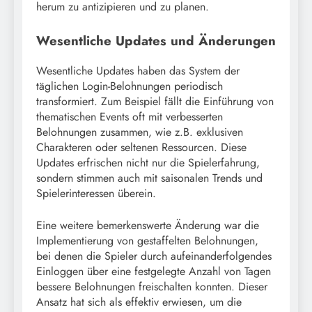
herum zu antizipieren und zu planen.
Wesentliche Updates und Änderungen
Wesentliche Updates haben das System der
täglichen Login-Belohnungen periodisch
transformiert. Zum Beispiel fällt die Einführung von
thematischen Events oft mit verbesserten
Belohnungen zusammen, wie z.B. exklusiven
Charakteren oder seltenen Ressourcen. Diese
Updates erfrischen nicht nur die Spielerfahrung,
sondern stimmen auch mit saisonalen Trends und
Spielerinteressen überein.
Eine weitere bemerkenswerte Änderung war die
Implementierung von gestaffelten Belohnungen,
bei denen die Spieler durch aufeinanderfolgendes
Einloggen über eine festgelegte Anzahl von Tagen
bessere Belohnungen freischalten konnten. Dieser
Ansatz hat sich als effektiv erwiesen, um die