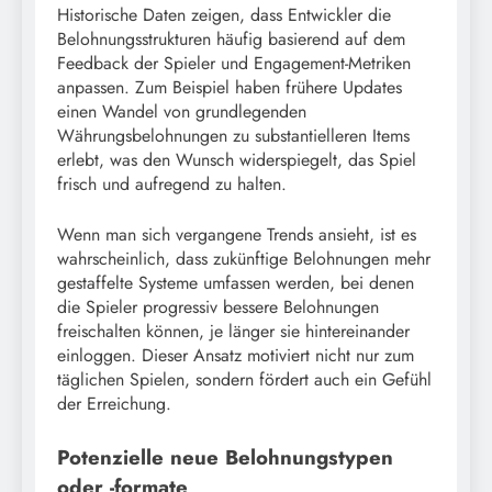
Historische Daten zeigen, dass Entwickler die
Belohnungsstrukturen häufig basierend auf dem
Feedback der Spieler und Engagement-Metriken
anpassen. Zum Beispiel haben frühere Updates
einen Wandel von grundlegenden
Währungsbelohnungen zu substantielleren Items
erlebt, was den Wunsch widerspiegelt, das Spiel
frisch und aufregend zu halten.
Wenn man sich vergangene Trends ansieht, ist es
wahrscheinlich, dass zukünftige Belohnungen mehr
gestaffelte Systeme umfassen werden, bei denen
die Spieler progressiv bessere Belohnungen
freischalten können, je länger sie hintereinander
einloggen. Dieser Ansatz motiviert nicht nur zum
täglichen Spielen, sondern fördert auch ein Gefühl
der Erreichung.
Potenzielle neue Belohnungstypen
oder -formate