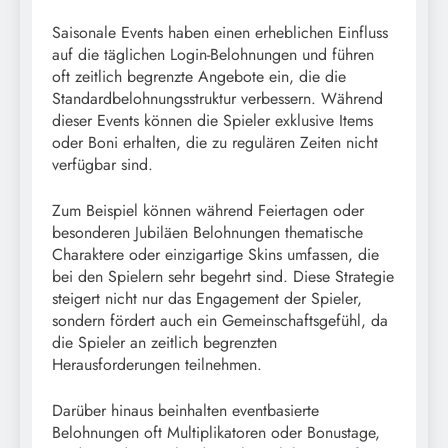
Saisonale Events haben einen erheblichen Einfluss
auf die täglichen Login-Belohnungen und führen
oft zeitlich begrenzte Angebote ein, die die
Standardbelohnungsstruktur verbessern. Während
dieser Events können die Spieler exklusive Items
oder Boni erhalten, die zu regulären Zeiten nicht
verfügbar sind.
Zum Beispiel können während Feiertagen oder
besonderen Jubiläen Belohnungen thematische
Charaktere oder einzigartige Skins umfassen, die
bei den Spielern sehr begehrt sind. Diese Strategie
steigert nicht nur das Engagement der Spieler,
sondern fördert auch ein Gemeinschaftsgefühl, da
die Spieler an zeitlich begrenzten
Herausforderungen teilnehmen.
Darüber hinaus beinhalten eventbasierte
Belohnungen oft Multiplikatoren oder Bonustage,