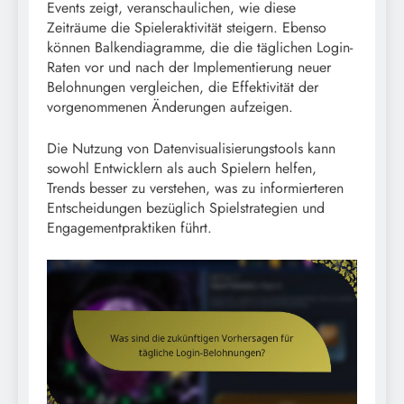
Events zeigt, veranschaulichen, wie diese
Zeiträume die Spieleraktivität steigern. Ebenso
können Balkendiagramme, die die täglichen Login-
Raten vor und nach der Implementierung neuer
Belohnungen vergleichen, die Effektivität der
vorgenommenen Änderungen aufzeigen.
Die Nutzung von Datenvisualisierungstools kann
sowohl Entwicklern als auch Spielern helfen,
Trends besser zu verstehen, was zu informierteren
Entscheidungen bezüglich Spielstrategien und
Engagementpraktiken führt.