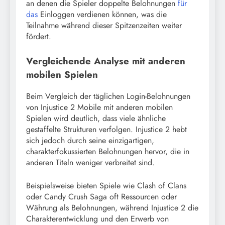
an denen die Spieler doppelte Belohnungen
für
das
Einloggen verdienen können, was die
Teilnahme während dieser Spitzenzeiten weiter
fördert.
Vergleichende Analyse mit anderen
mobilen Spielen
Beim Vergleich der täglichen Login-Belohnungen
von Injustice 2 Mobile mit anderen mobilen
Spielen wird deutlich, dass viele ähnliche
gestaffelte Strukturen verfolgen. Injustice 2 hebt
sich jedoch durch seine einzigartigen,
charakterfokussierten Belohnungen hervor, die in
anderen Titeln weniger verbreitet sind.
Beispielsweise bieten Spiele wie Clash of Clans
oder Candy Crush Saga oft Ressourcen oder
Währung als Belohnungen, während Injustice 2 die
Charakterentwicklung und den Erwerb von