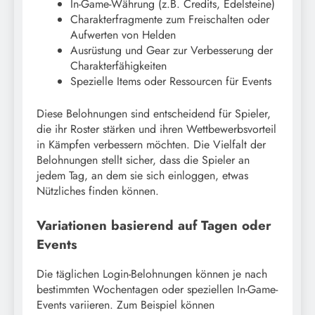
In-Game-Währung (z.B. Credits, Edelsteine)
Charakterfragmente zum Freischalten oder
Aufwerten von Helden
Ausrüstung und Gear zur Verbesserung der
Charakterfähigkeiten
Spezielle Items oder Ressourcen für Events
Diese Belohnungen sind entscheidend für Spieler,
die ihr Roster stärken und ihren Wettbewerbsvorteil
in Kämpfen verbessern möchten. Die Vielfalt der
Belohnungen stellt sicher, dass die Spieler an
jedem Tag, an dem sie sich einloggen, etwas
Nützliches finden können.
Variationen basierend auf Tagen oder
Events
Die täglichen Login-Belohnungen können je nach
bestimmten Wochentagen oder speziellen In-Game-
Events variieren. Zum Beispiel können