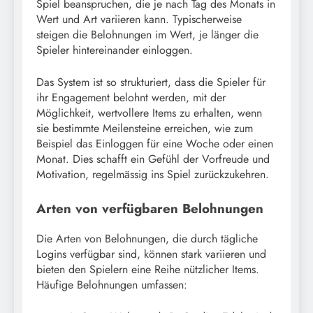
Spiel beanspruchen, die je nach Tag des Monats in
Wert und Art variieren kann. Typischerweise
steigen die Belohnungen im Wert, je länger die
Spieler hintereinander einloggen.
Das System ist so strukturiert, dass die Spieler für
ihr Engagement belohnt werden, mit der
Möglichkeit, wertvollere Items zu erhalten, wenn
sie bestimmte Meilensteine erreichen, wie zum
Beispiel das Einloggen für eine Woche oder einen
Monat. Dies schafft ein Gefühl der Vorfreude und
Motivation, regelmässig ins Spiel zurückzukehren.
Arten von verfügbaren Belohnungen
Die Arten von Belohnungen, die durch tägliche
Logins verfügbar sind, können stark variieren und
bieten den Spielern eine Reihe nützlicher Items.
Häufige Belohnungen umfassen: