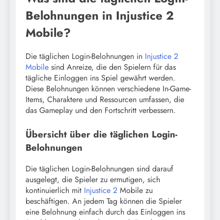
Belohnungen in Injustice 2
Mobile?
Die täglichen Login-Belohnungen in
Injustice 2
Mobile
sind Anreize, die den Spielern für das
tägliche Einloggen ins Spiel gewährt werden.
Diese Belohnungen können verschiedene In-Game-
Items, Charaktere und Ressourcen umfassen, die
das Gameplay und den Fortschritt verbessern.
Übersicht über die täglichen Login-
Belohnungen
Die täglichen Login-Belohnungen sind darauf
ausgelegt, die Spieler zu ermutigen, sich
kontinuierlich mit
Injustice 2
Mobile zu
beschäftigen. An jedem Tag können die Spieler
eine Belohnung einfach durch das Einloggen ins