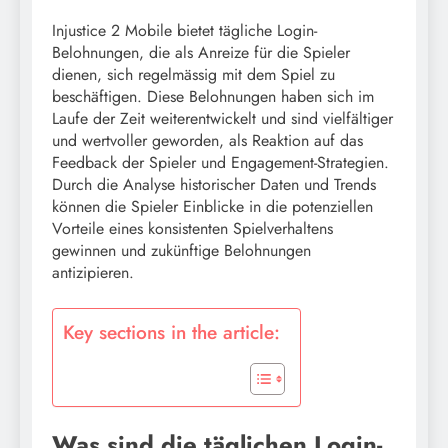
Injustice 2 Mobile bietet tägliche Login-
Belohnungen, die als Anreize für die Spieler
dienen, sich regelmässig mit dem Spiel zu
beschäftigen. Diese Belohnungen haben sich im
Laufe der Zeit weiterentwickelt und sind vielfältiger
und wertvoller geworden, als Reaktion auf das
Feedback der Spieler und Engagement-Strategien.
Durch die Analyse historischer Daten und Trends
können die Spieler Einblicke in die potenziellen
Vorteile eines konsistenten Spielverhaltens
gewinnen und zukünftige Belohnungen
antizipieren.
Key sections in the article:
Was sind die täglichen Login-