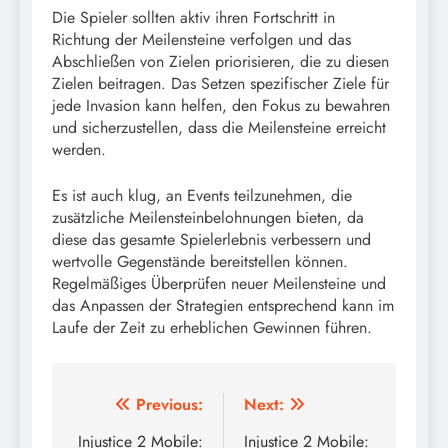
Die Spieler sollten aktiv ihren Fortschritt in
Richtung der Meilensteine verfolgen und das
Abschließen von Zielen priorisieren, die zu diesen
Zielen beitragen. Das Setzen spezifischer Ziele für
jede Invasion kann helfen, den Fokus zu bewahren
und sicherzustellen, dass die Meilensteine erreicht
werden.
Es ist auch klug, an Events teilzunehmen, die
zusätzliche Meilensteinbelohnungen bieten, da
diese das gesamte Spielerlebnis verbessern und
wertvolle Gegenstände bereitstellen können.
Regelmäßiges Überprüfen neuer Meilensteine und
das Anpassen der Strategien entsprechend kann im
Laufe der Zeit zu erheblichen Gewinnen führen.
Post
Previous:
Next:
navigation
Injustice 2 Mobile:
Injustice 2 Mobile: