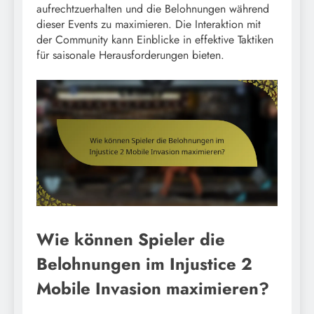
aufrechtzuerhalten und die Belohnungen während
dieser Events zu maximieren. Die Interaktion mit
der Community kann Einblicke in effektive Taktiken
für saisonale Herausforderungen bieten.
Wie können Spieler die
Belohnungen im Injustice 2
Mobile Invasion maximieren?