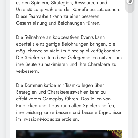
es den Spielern, Strategien, Ressourcen und
Unterstützung während der Kämpfe auszutauschen.
Diese Teamarbeit kann zu einer besseren
Gesamtleistung und Belohnungen führen.
Die Teilnahme an kooperativen Events kann
ebenfalls einzigartige Belohnungen bringen, die
möglicherweise nicht im Einzelspiel verfügbar sind.
Die Spieler sollten diese Gelegenheiten nutzen, um
ihre Beute zu maximieren und ihre Charaktere zu
verbessern.
Die Kommunikation mit Teamkollegen über
Strategien und Charakterauswahlen kann zu
effektiverem Gameplay führen. Das Teilen von
Einblicken und Tipps kann allen Spielern helfen,
ihre Leistung zu verbessern und bessere Ergebnisse
im Invasion-Modus zu erzielen.