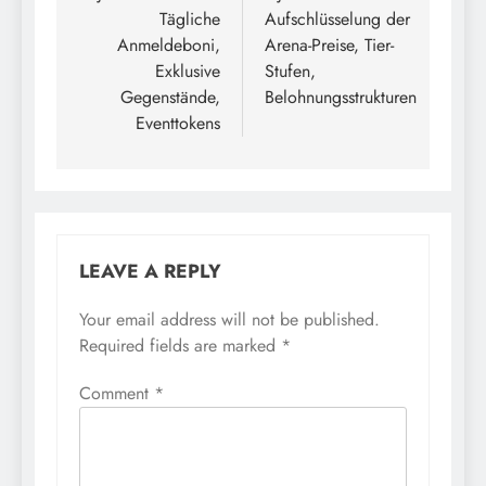
Tägliche
Aufschlüsselung der
Anmeldeboni,
Arena-Preise, Tier-
Exklusive
Stufen,
Gegenstände,
Belohnungsstrukturen
Eventtokens
LEAVE A REPLY
Your email address will not be published.
Required fields are marked
*
Comment
*