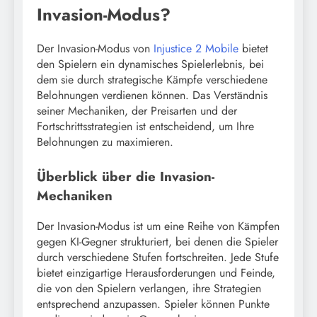
Invasion-Modus?
Der Invasion-Modus von
Injustice 2 Mobile
bietet
den Spielern ein dynamisches Spielerlebnis, bei
dem sie durch strategische Kämpfe verschiedene
Belohnungen verdienen können. Das Verständnis
seiner Mechaniken, der Preisarten und der
Fortschrittsstrategien ist entscheidend, um Ihre
Belohnungen zu maximieren.
Überblick über die Invasion-
Mechaniken
Der Invasion-Modus ist um eine Reihe von Kämpfen
gegen KI-Gegner strukturiert, bei denen die Spieler
durch verschiedene Stufen fortschreiten. Jede Stufe
bietet einzigartige Herausforderungen und Feinde,
die von den Spielern verlangen, ihre Strategien
entsprechend anzupassen. Spieler können Punkte