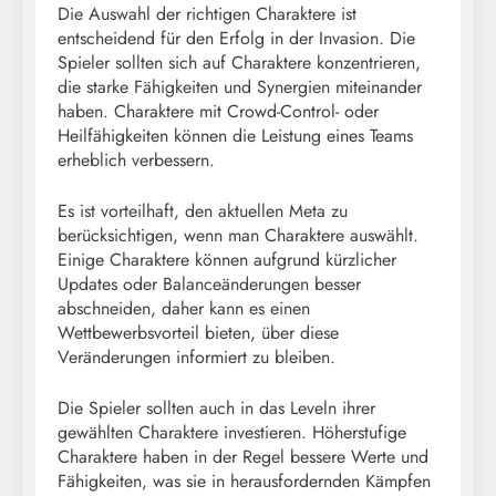
Die Auswahl der richtigen Charaktere ist
entscheidend für den Erfolg in der Invasion. Die
Spieler sollten sich auf Charaktere konzentrieren,
die starke Fähigkeiten und Synergien miteinander
haben. Charaktere mit Crowd-Control- oder
Heilfähigkeiten können die Leistung eines Teams
erheblich verbessern.
Es ist vorteilhaft, den aktuellen Meta zu
berücksichtigen, wenn man Charaktere auswählt.
Einige Charaktere können aufgrund kürzlicher
Updates oder Balanceänderungen besser
abschneiden, daher kann es einen
Wettbewerbsvorteil bieten, über diese
Veränderungen informiert zu bleiben.
Die Spieler sollten auch in das Leveln ihrer
gewählten Charaktere investieren. Höherstufige
Charaktere haben in der Regel bessere Werte und
Fähigkeiten, was sie in herausfordernden Kämpfen