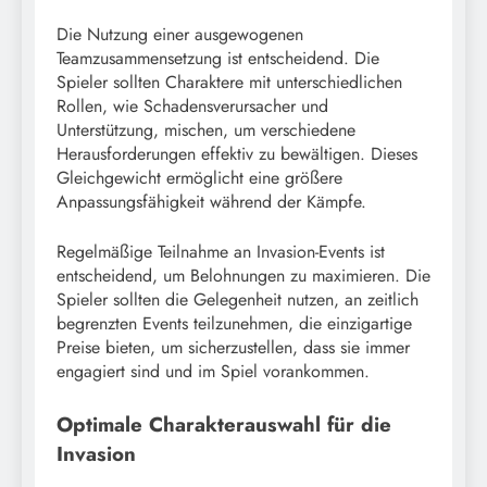
Die Nutzung einer ausgewogenen
Teamzusammensetzung ist entscheidend. Die
Spieler sollten Charaktere mit unterschiedlichen
Rollen, wie Schadensverursacher und
Unterstützung, mischen, um verschiedene
Herausforderungen effektiv zu bewältigen. Dieses
Gleichgewicht ermöglicht eine größere
Anpassungsfähigkeit während der Kämpfe.
Regelmäßige Teilnahme an Invasion-Events ist
entscheidend, um Belohnungen zu maximieren. Die
Spieler sollten die Gelegenheit nutzen, an zeitlich
begrenzten Events teilzunehmen, die einzigartige
Preise bieten, um sicherzustellen, dass sie immer
engagiert sind und im Spiel vorankommen.
Optimale Charakterauswahl für die
Invasion