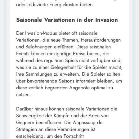
oder reduzierte Energiekosten bieten.
Saisonale Variationen in der Invasion
Der Invasion-Modus bietet oft saisonale
Variationen, die neue Themen, Herausforderungen
und Belohnungen einführen. Diese saisonalen
Events können einzigartige Preise bieten, die
während des regulären Spiels nicht verfügbar sind,
was sie zu einer Gelegenheit für die Spieler macht,
ihre Sammlungen zu erweitern. Die Spieler sollten
über bevorstehende Saisons informiert bleiben, um
diese zeitlich begrenzten Angebote optimal zu
nutzen.
Darüber hinaus können saisonale Variationen die
Schwierigkeit der Kämpfe und die Arten von
Gegnern beeinflussen. Die Anpassung der
Strategien an diese Veränderungen ist
entscheidend, um den Fortschritt