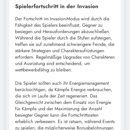
Spielerfortschritt in der Invasion
Der Fortschritt im Invasion-Modus wird durch die
Fähigkeit des Spielers beeinflusst, Gegner zu
besiegen und Herausforderungen abzuschließen.
Während die Spieler durch die Stufen aufsteigen,
treffen sie auf zunehmend schwierigere Feinde, die
stärkere Strategien und Charakteraufrüstungen
erfordern. Regelmäßige Upgrades von Charakteren
und Ausrüstung sind entscheidend, um
wettbewerbsfähig zu bleiben.
Die Spieler sollten auch ihr Energiemanagement
berücksichtigen, da Kämpfe Energie verbrauchen,
die sich im Laufe der Zeit regeneriert. Das
Gleichgewicht zwischen dem Einsatz von Energie
für Kämpfe und der Maximierung der Anzahl
besiegter Gegner kann die Fortschrittsraten
erheblich verbessern. Es ist ratsam, während Events
zu spielen, die möglicherweise Bonusbelohnungen