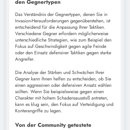
den Gegnertypen
Das Verständnis der Gegnertypen, denen Sie in
Invasion-Herausforderungen gegenüberstehen, ist
entscheidend für die Anpassung Ihrer Taktiken.
Verschiedene Gegner erfordern möglicherweise
unterschiedliche Strategien, wie zum Beispiel den
Fokus auf Geschwindigkeit gegen agile Feinde
oder den Einsatz defensiver Taktiken gegen starke
Angreifer.
Die Analyse der Stärken und Schwächen Ihrer
Gegner kann Ihnen helfen zu entscheiden, ob Sie
einen aggressiven oder defensiven Ansatz wählen
sollten. Wenn Sie beispielsweise gegen einen
Charakter mit hohem Schadensausstoß antreten,
kann es klug sein, den Fokus auf Verteidigung und
Konterangriffe zu legen.
Von der Community getestete