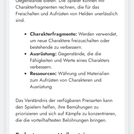
Gegenstände bieten. Die Spieler können mit
Charakterfragmenten rechnen, die für das
Freischalten und Aufrüsten von Helden unerlässlich
sind.
Charakterfragmente:
Werden verwendet,
um neue Charaktere freizuschalten oder
bestehende zu verbessern.
Ausrüstung:
Gegenstände, die die
Fähigkeiten und Werte eines Charakters
verbessern.
Ressourcen:
Währung und Materialien
zum Aufrüsten von Charakteren und
Ausrüstung.
Das Verständnis der verfügbaren Preisarten kann
den Spielern helfen, ihre Bemühungen zu
priorisieren und sich auf Kämpfe zu konzentrieren,
die die vorteilhaftesten Belohnungen bringen.