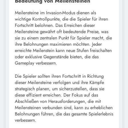
Bedeutung von Meilensteinen
Meilensteine im Invasion-Modus dienen als
wichtige Kontrollpunkte, die die Spieler für ihren
Fortschritt belohnen. Das Erreichen dieser
Meilensteine gewährt oft bedeutende Preise, was
sie zu einem zentralen Punkt für Spieler macht, die
ihre Belohnungen maximieren möchten. Jeder
erreichte Meilenstein kann neue Stufen freischalten
oder exklusive Gegenstände bieten, die das
Gameplay verbessern.
Die Spieler sollten ihren Fortschritt in Richtung
dieser Meilensteine verfolgen und ihre Kämpfe
strategisch planen, um sicherzustellen, dass sie
diese effizient erreichen. Der Fokus auf das
Abschließen von Herausforderungen, die mit
Meilensteinen verbunden sind, kann zu erheblichen
Belohnungen führen, die das gesamte Spielerlebnis
verbessern.