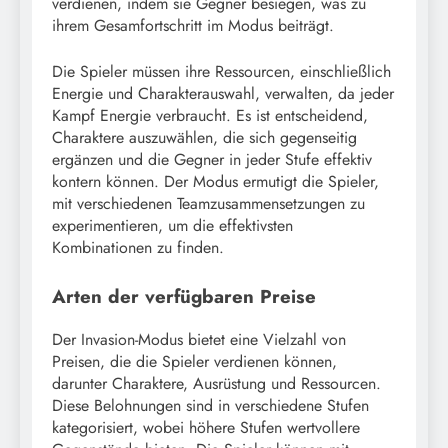
verdienen, indem sie Gegner besiegen, was zu
ihrem Gesamfortschritt im Modus beiträgt.
Die Spieler müssen ihre Ressourcen, einschließlich
Energie und Charakterauswahl, verwalten, da jeder
Kampf Energie verbraucht. Es ist entscheidend,
Charaktere auszuwählen, die sich gegenseitig
ergänzen und die Gegner in jeder Stufe effektiv
kontern können. Der Modus ermutigt die Spieler,
mit verschiedenen Teamzusammensetzungen zu
experimentieren, um die effektivsten
Kombinationen zu finden.
Arten der verfügbaren Preise
Der Invasion-Modus bietet eine Vielzahl von
Preisen, die die Spieler verdienen können,
darunter Charaktere, Ausrüstung und Ressourcen.
Diese Belohnungen sind in verschiedene Stufen
kategorisiert, wobei höhere Stufen wertvollere