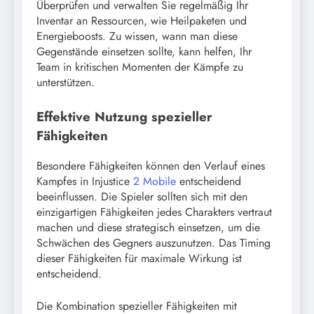
Überprüfen und verwalten Sie regelmäßig Ihr
Inventar an Ressourcen, wie Heilpaketen und
Energieboosts. Zu wissen, wann man diese
Gegenstände einsetzen sollte, kann helfen, Ihr
Team in kritischen Momenten der Kämpfe zu
unterstützen.
Effektive Nutzung spezieller
Fähigkeiten
Besondere Fähigkeiten können den Verlauf eines
Kampfes in Injustice
2 Mobile
entscheidend
beeinflussen. Die Spieler sollten sich mit den
einzigartigen Fähigkeiten jedes Charakters vertraut
machen und diese strategisch einsetzen, um die
Schwächen des Gegners auszunutzen. Das Timing
dieser Fähigkeiten für maximale Wirkung ist
entscheidend.
Die Kombination spezieller Fähigkeiten mit